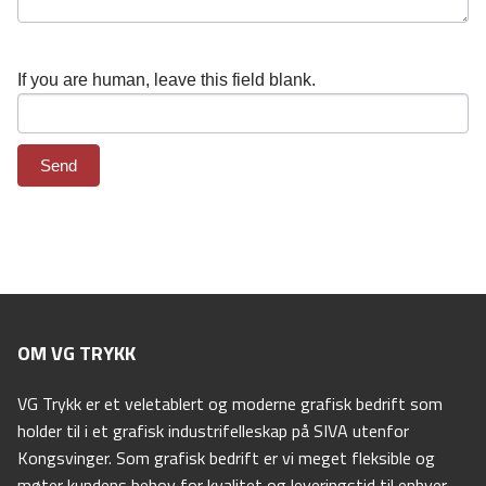
If you are human, leave this field blank.
Send
OM VG TRYKK
VG Trykk er et veletablert og moderne grafisk bedrift som
holder til i et grafisk industrifelleskap på SIVA utenfor
Kongsvinger. Som grafisk bedrift er vi meget fleksible og
møter kundens behov for kvalitet og leveringstid til enhver