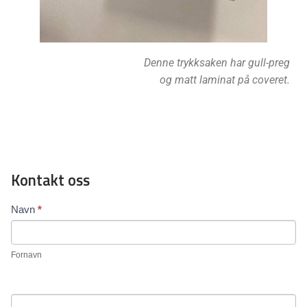
Denne trykksaken har gull-preg
og matt laminat på coveret.
Kontakt oss
Contact
Navn
*
Us
Fornavn